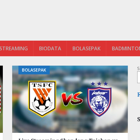
 STREAMING
BIODATA
BOLASEPAK
BADMINTO
S
BOLASEPAK