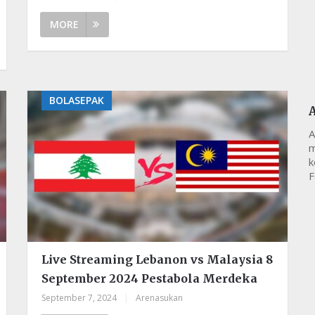
MORE
BOLASEPAK
A
m
k
F
Live Streaming Lebanon vs Malaysia 8
September 2024 Pestabola Merdeka
September 7, 2024
|
Arenasukan