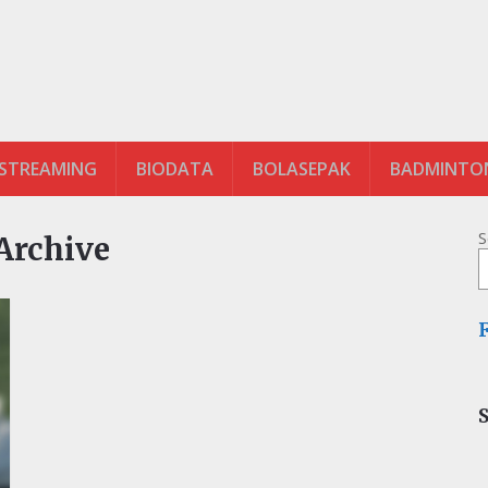
 STREAMING
BIODATA
BOLASEPAK
BADMINTO
S
Archive