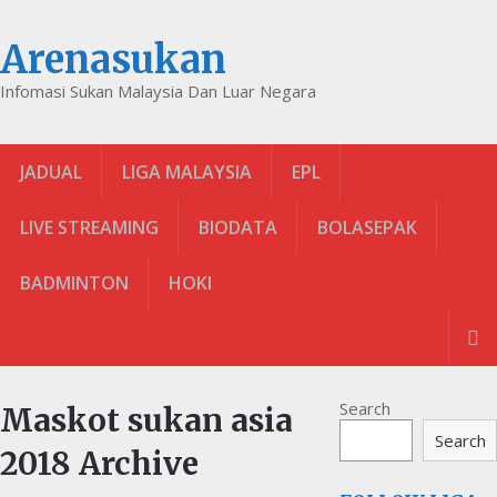
Arenasukan
Infomasi Sukan Malaysia Dan Luar Negara
JADUAL
LIGA MALAYSIA
EPL
LIVE STREAMING
BIODATA
BOLASEPAK
BADMINTON
HOKI
Search
Maskot sukan asia
Search
2018 Archive