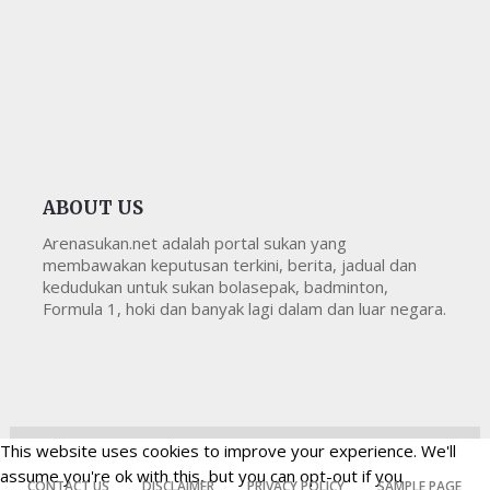
ABOUT US
Arenasukan.net adalah portal sukan yang
membawakan keputusan terkini, berita, jadual dan
kedudukan untuk sukan bolasepak, badminton,
Formula 1, hoki dan banyak lagi dalam dan luar negara.
This website uses cookies to improve your experience. We'll
Copyright © 2026
Arenasukan
All Right Reserved
Arenasukan
assume you're ok with this, but you can opt-out if you
CONTACT US
DISCLAIMER
PRIVACY POLICY
SAMPLE PAGE