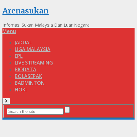
Arenasukan
Infomasi Sukan Malaysia Dan Luar Negara
Menu
JADUAL
LIGA MALAYSIA
EPL
LIVE STREAMING
BIODATA
BOLASEPAK
BADMINTON
HOKI
X