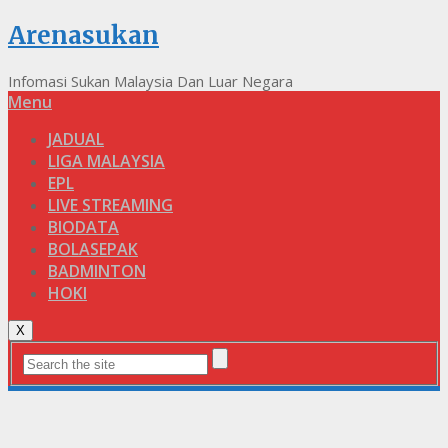
Arenasukan
Infomasi Sukan Malaysia Dan Luar Negara
Menu
JADUAL
LIGA MALAYSIA
EPL
LIVE STREAMING
BIODATA
BOLASEPAK
BADMINTON
HOKI
X