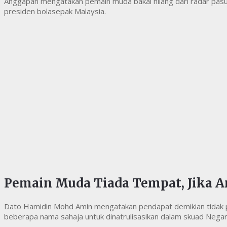
Anggapan mengatakan pemain muda bakal hilang dari radar pasu
presiden bolasepak Malaysia.
Pemain Muda Tiada Tempat, Jika A
Dato Hamidin Mohd Amin mengatakan pendapat demikian tidak pat
beberapa nama sahaja untuk dinatrulisasikan dalam skuad Negar