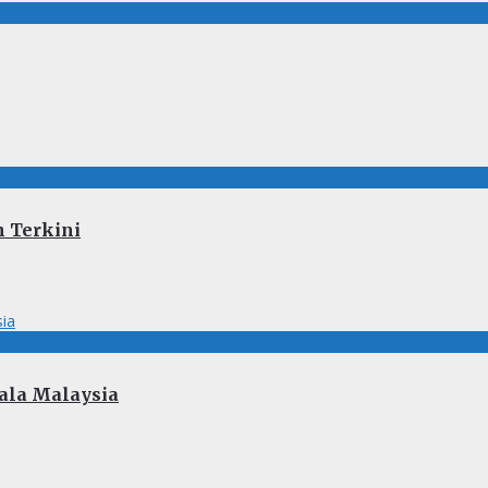
n Terkini
AYSIA
iala Malaysia