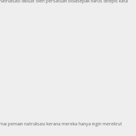
rulisasi dibuat oleh persatuan bolasepak harus ditepis kata
ai pemain natrulisasi kerana mereka hanya ingin merekrut