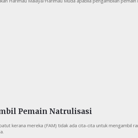
kan Harimau Malaya/Harimau Muda apabila pengambilan pemain nat
mbil Pemain Natrulisasi
ut kerana mereka (FAM) tidak ada cita-cita untuk mengambil ram
a.