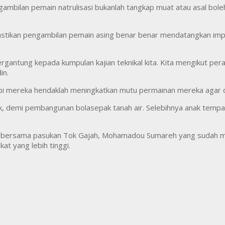
bilan pemain natrulisasi bukanlah tangkap muat atau asal boleh k
astikan pengambilan pemain asing benar benar mendatangkan impa
rgantung kepada kumpulan kajian teknikal kita. Kita mengikut pera
in.
etapi mereka hendaklah meningkatkan mutu permainan mereka agar d
ek, demi pembangunan bolasepak tanah air. Selebihnya anak tempa
ni bersama pasukan Tok Gajah, Mohamadou Sumareh yang sudah men
t yang lebih tinggi.