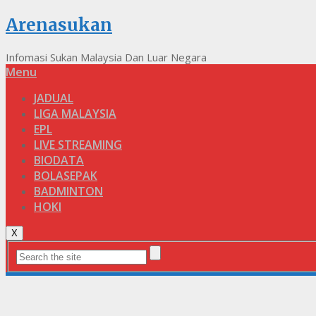
Arenasukan
Infomasi Sukan Malaysia Dan Luar Negara
Menu
JADUAL
LIGA MALAYSIA
EPL
LIVE STREAMING
BIODATA
BOLASEPAK
BADMINTON
HOKI
X