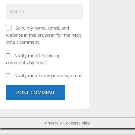
Save my name, email, and
website in this browser for the next
time I comment.
Notify me of follow-up
comments by email.
Notify me of new posts by email.
Privacy & Cookies Policy