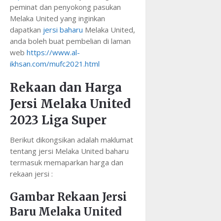
peminat dan penyokong pasukan
Melaka United yang inginkan
dapatkan
jersi baharu
Melaka United,
anda boleh buat pembelian di laman
web
https://www.al-
ikhsan.com/mufc2021.html
Rekaan dan Harga
Jersi Melaka United
2023 Liga Super
Berikut dikongsikan adalah maklumat
tentang jersi Melaka United baharu
termasuk memaparkan harga dan
rekaan jersi :
Gambar Rekaan Jersi
Baru Melaka United