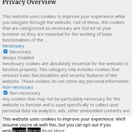
Privacy Overview
This website uses cookies to improve your experience while
you navigate through the website. Out of these, the cookies
that are categorized as necessary are stored on your
browser as they are essential for the working of basic
functionalities of the
...
Necessary
Necessary
Always Enabled
Necessary cookies are absolutely essential for the website to
function properly. This category only includes cookies that
ensures basic functionalities and security features of the
website. These cookies do not store any personal information.
Non-necessary
Non-necessary
Any cookies that may not be particularly necessary for the
website to function and is used specifically to collect user
personal data via analytics, ads, other embedded contents are
termed as non-necessary cookies. It is mandatory to procure
This website uses cookies to improve your experience. We'll
user consent prior to running these cookies on your website.
assume you're ok with this, but you can opt-out if you
SAVE & ACCEPT
wish.
Accept
Reject
Read More