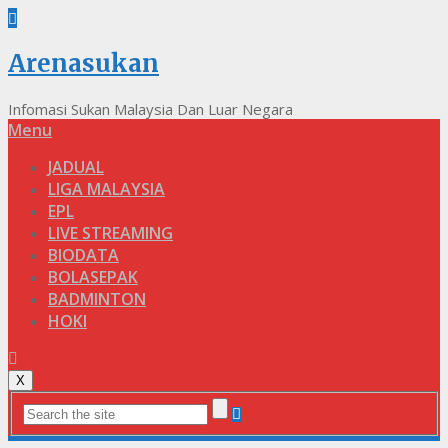
Arenasukan
Infomasi Sukan Malaysia Dan Luar Negara
Menu
JADUAL
LIGA MALAYSIA
EPL
LIVE STREAMING
BIODATA
BOLASEPAK
BADMINTON
HOKI
X