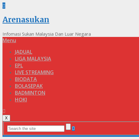
Arenasukan
Infomasi Sukan Malaysia Dan Luar Negara
Menu
JADUAL
LIGA MALAYSIA
EPL
LIVE STREAMING
BIODATA
BOLASEPAK
BADMINTON
HOKI
X