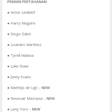
PEMAIN PERTAHANAN
● Victor Lindelöf
● Harry Maguire
● Diogo Dalot
● Lisandro Martínez
● Tyrell Malacia
● Luke Shaw
● Jonny Evans
● Matthijs de Ligt –
NEW
● Noussair Mazraoui –
NEW
● Leny Yoro –
NEW