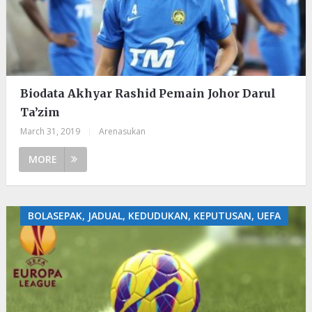
Biodata Akhyar Rashid Pemain Johor Darul
Ta’zim
March 31, 2019
|
Arenasukan
MORE
BOLASEPAK, JADUAL, KEDUDUKAN, KEPUTUSAN, UEFA