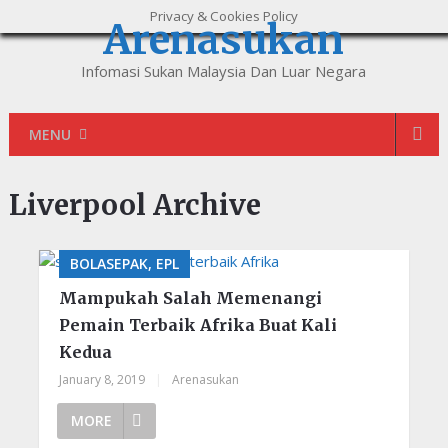
Privacy & Cookies Policy
Arenasukan
Infomasi Sukan Malaysia Dan Luar Negara
MENU
Liverpool Archive
BOLASEPAK, EPL
Mampukah Salah Memenangi
Pemain Terbaik Afrika Buat Kali
Kedua
January 8, 2019
|
Arenasukan
MORE