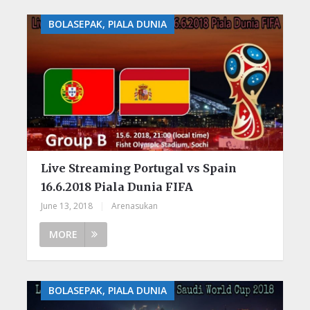
BOLASEPAK, PIALA DUNIA
Live Streaming Portugal vs Spain
16.6.2018 Piala Dunia FIFA
June 13, 2018
|
Arenasukan
MORE
BOLASEPAK, PIALA DUNIA