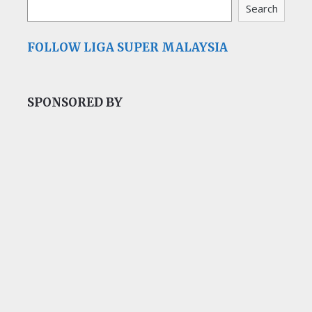
Search
FOLLOW LIGA SUPER MALAYSIA
SPONSORED BY