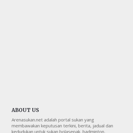
ABOUT US
Arenasukan.net adalah portal sukan yang
membawakan keputusan terkini, berita, jadual dan
kedudukan untuk sukan bolasepak, badminton,