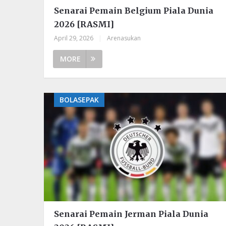
Senarai Pemain Belgium Piala Dunia
2026 [RASMI]
April 29, 2026
|
Arenasukan
MORE
BOLASEPAK
Senarai Pemain Jerman Piala Dunia