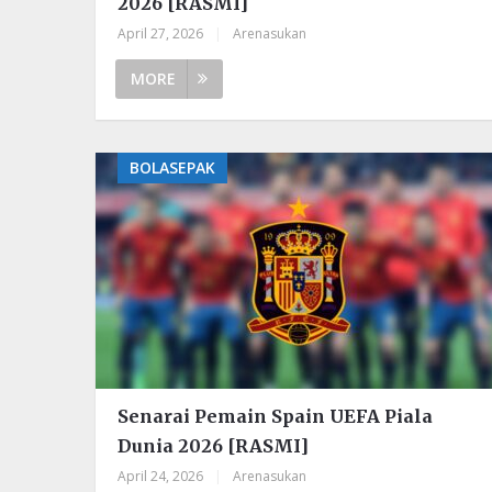
2026 [RASMI]
April 27, 2026
|
Arenasukan
MORE
BOLASEPAK
Senarai Pemain Spain UEFA Piala
Dunia 2026 [RASMI]
April 24, 2026
|
Arenasukan