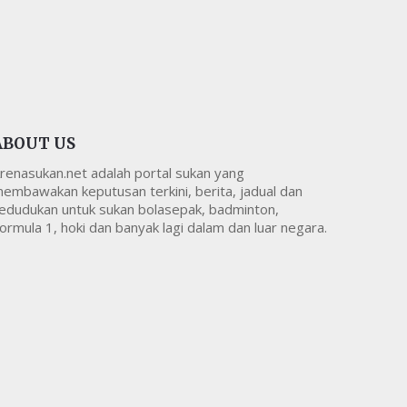
ABOUT US
renasukan.net adalah portal sukan yang
embawakan keputusan terkini, berita, jadual dan
edudukan untuk sukan bolasepak, badminton,
ormula 1, hoki dan banyak lagi dalam dan luar negara.