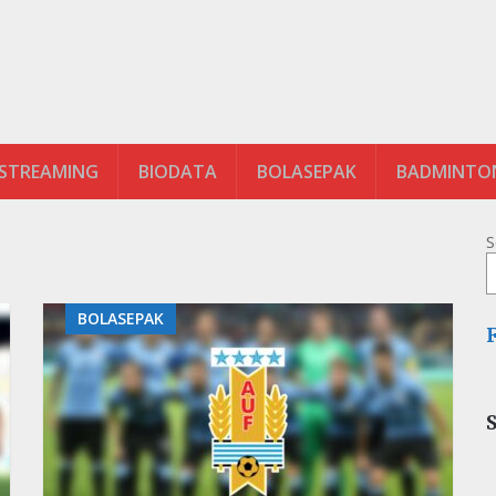
 STREAMING
BIODATA
BOLASEPAK
BADMINTO
S
BOLASEPAK