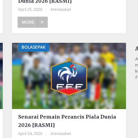
Dunia 2026 [RASMI]
April 25, 2026
|
Arenasukan
MORE
BOLASEPAK
A
m
k
F
Senarai Pemain Perancis Piala Dunia
2026 [RASMI]
April 24, 2026
|
Arenasukan