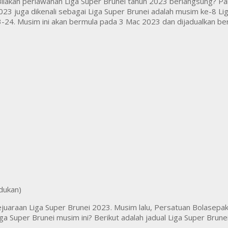
lakah perlawanan Liga Super Brunei tahun 2023 berlangsung? Pan
23 juga dikenali sebagai Liga Super Brunei adalah musim ke-8 Liga 
3-24. Musim ini akan bermula pada 3 Mac 2023 dan dijadualkan be
araan Liga Super Brunei 2023. Musim lalu, Persatuan Bolasepak B
 Super Brunei musim ini? Berikut adalah jadual Liga Super Brune