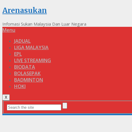
Arenasukan
Infomasi Sukan Malaysia Dan Luar Negara
Menu
JADUAL
LIGA MALAYSIA
EPL
LIVE STREAMING
BIODATA
BOLASEPAK
BADMINTON
HOKI
X