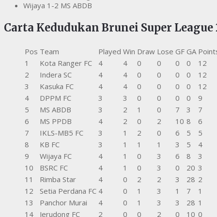
Wijaya 1-2 MS ABDB
Carta Kedudukan Brunei Super League 
Pos
Team
Played
Win
Draw
Lose
GF
GA
Point
1
Kota Ranger FC
4
4
0
0
0
0
12
2
Indera SC
4
4
0
0
0
0
12
3
Kasuka FC
4
4
0
0
0
0
12
4
DPPM FC
3
3
0
0
0
0
9
5
MS ABDB
3
2
1
0
7
3
7
6
MS PPDB
4
2
0
2
10
8
6
7
IKLS-MB5 FC
3
1
2
0
6
5
5
8
KB FC
3
1
1
1
3
5
4
9
Wijaya FC
4
1
0
3
6
8
3
10
BSRC FC
4
1
0
3
0
20
3
11
Rimba Star
4
0
2
2
3
28
2
12
Setia Perdana FC
4
0
1
3
1
7
1
13
Panchor Murai
4
0
1
3
3
28
1
14
Jerudong FC
2
0
0
2
0
10
0