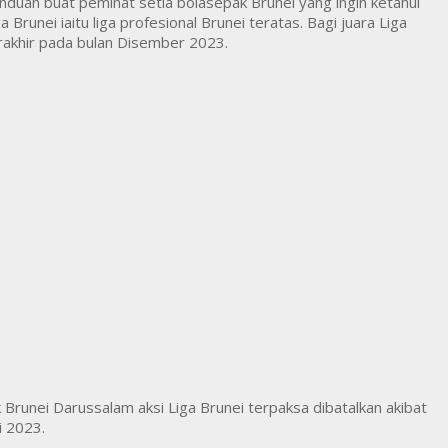
duan buat peminat setia bolasepak Brunei yang ingin ketahui
Brunei iaitu liga profesional Brunei teratas. Bagi juara Liga
rakhir pada bulan Disember 2023.
runei Darussalam aksi Liga Brunei terpaksa dibatalkan akibat
i 2023.