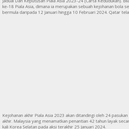
Jadual Dan Keputusan Piala Asia 2023-24 (Carta Kedudukan). Bila
ke-18 Piala Asia, dimana ia merupakan sebuah kejohanan bola se
bermula daripada 12 Januari hingga 10 Februari 2024. Qatar tela
Kejohanan akhir Piala Asia 2023 akan ditandingi oleh 24 pasuka
akhir. Malaysia yang menamatkan penantian 42 tahun layak seca
kali Korea Selatan pada aksi terakhir 25 Januari 2024.