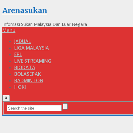
Arenasukan
Infomasi Sukan Malaysia Dan Luar Negara
Menu
JADUAL
LIGA MALAYSIA
EPL
LIVE STREAMING
BIODATA
BOLASEPAK
BADMINTON
HOKI
X