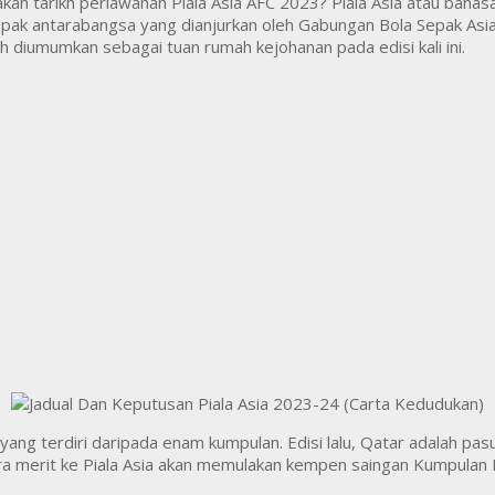
kah tarikh perlawanan Piala Asia AFC 2023? Piala Asia atau bahasa
pak antarabangsa yang dianjurkan oleh Gabungan Bola Sepak Asia 
h diumumkan sebagai tuan rumah kejohanan pada edisi kali ini.
n yang terdiri daripada enam kumpulan. Edisi lalu, Qatar adalah 
ra merit ke Piala Asia akan memulakan kempen saingan Kumpulan E