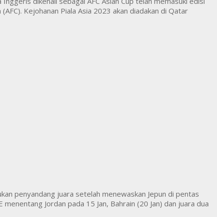
 Inggeris dikenali sebagai AFC Asian Cup telah memasuki edisi
(AFC). Kejohanan Piala Asia 2023 akan diadakan di Qatar
pasukan penyandang juara setelah menewaskan Jepun di pentas
 menentang Jordan pada 15 Jan, Bahrain (20 Jan) dan juara dua