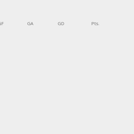
GF
GA
GD
Pts.