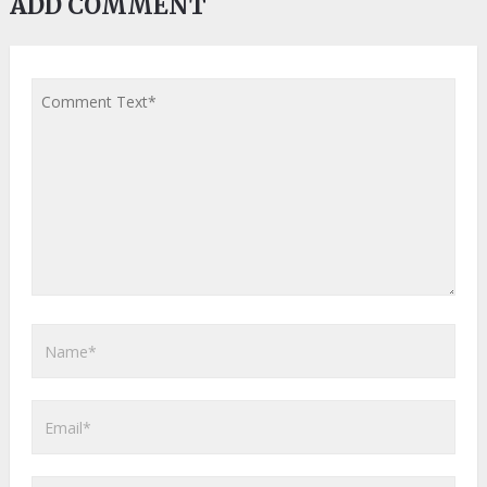
ADD COMMENT