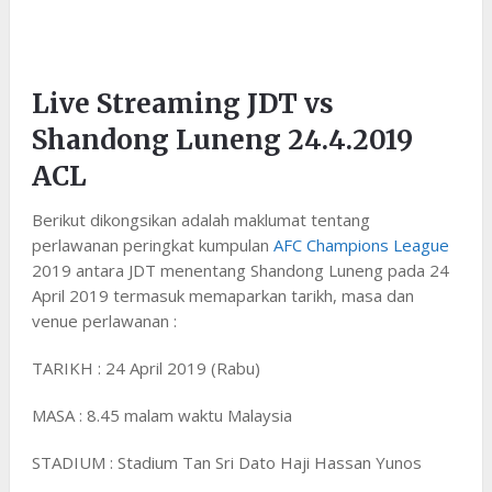
Live Streaming JDT vs
Shandong Luneng 24.4.2019
ACL
Berikut dikongsikan adalah maklumat tentang
perlawanan peringkat kumpulan
AFC Champions League
2019 antara JDT menentang Shandong Luneng pada 24
April 2019 termasuk memaparkan tarikh, masa dan
venue perlawanan :
TARIKH : 24 April 2019 (Rabu)
MASA : 8.45 malam waktu Malaysia
STADIUM : Stadium Tan Sri Dato Haji Hassan Yunos