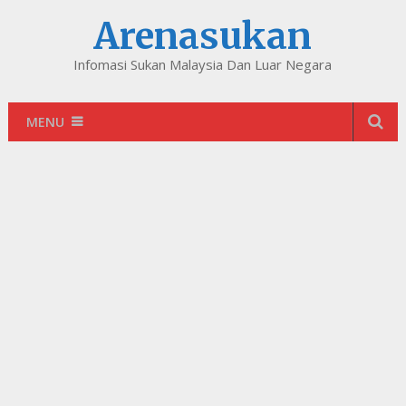
Arenasukan
Infomasi Sukan Malaysia Dan Luar Negara
MENU