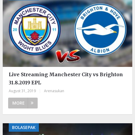
Live Streaming Manchester City vs Brighton
31.8.2019 EPL
August 31, 2019
|
Arenasukan
MORE
BOLASEPAK