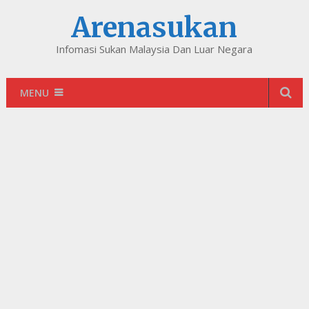
Arenasukan
Infomasi Sukan Malaysia Dan Luar Negara
MENU