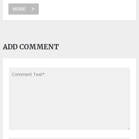
MORE
ADD COMMENT