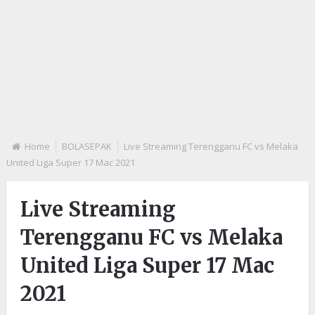
Home
BOLASEPAK
Live Streaming Terengganu FC vs Melaka
United Liga Super 17 Mac 2021
Live Streaming
Terengganu FC vs Melaka
United Liga Super 17 Mac
2021