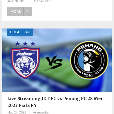
June 28, 2018
|
Arenasukan
MORE
BOLASEPAK
Live Streaming JDT FC vs Penang FC 28 Mei
2023 Piala FA
May 27, 2023
|
Arenasukan