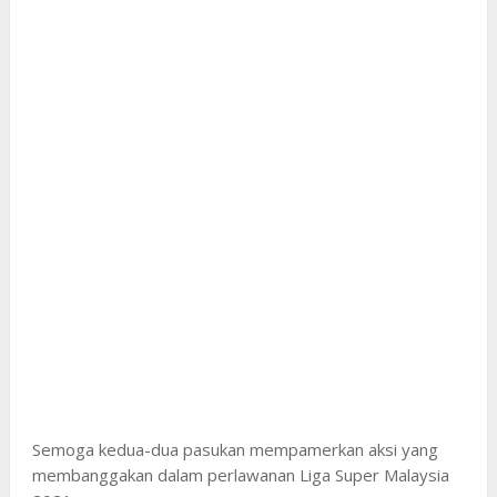
Semoga kedua-dua pasukan mempamerkan aksi yang
membanggakan dalam perlawanan Liga Super Malaysia