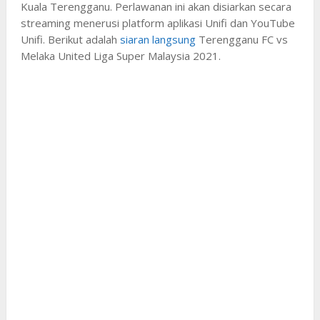
Kuala Terengganu. Perlawanan ini akan disiarkan secara
streaming menerusi platform aplikasi Unifi dan YouTube
Unifi. Berikut adalah
siaran langsung
Terengganu FC vs
Melaka United Liga Super Malaysia 2021.