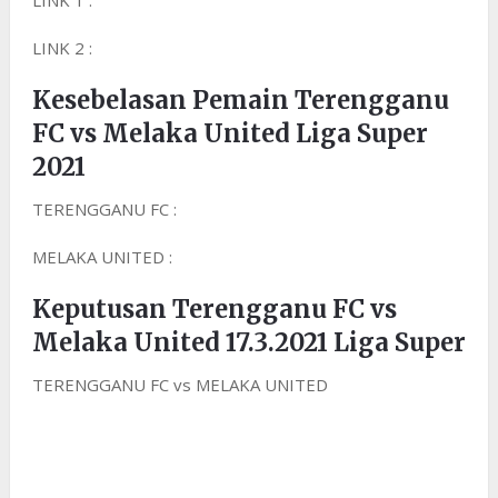
LINK 2 :
Kesebelasan Pemain Terengganu
FC vs Melaka United Liga Super
2021
TERENGGANU FC :
MELAKA UNITED :
Keputusan
Terengganu FC vs
Melaka United 17.3.2021 Liga Super
TERENGGANU FC vs MELAKA UNITED