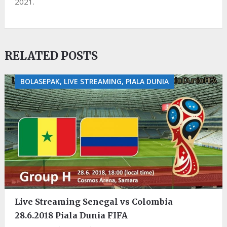
2021.
RELATED POSTS
BOLASEPAK, LIVE STREAMING, PIALA DUNIA
Live Streaming Senegal vs Colombia
28.6.2018 Piala Dunia FIFA