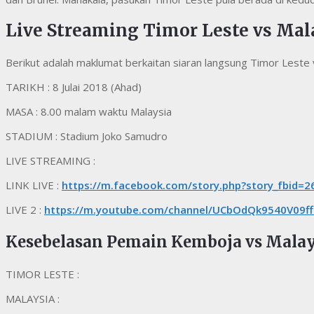
Live Streaming Timor Leste vs Mala
Berikut adalah maklumat berkaitan siaran langsung Timor Leste 
TARIKH : 8 Julai 2018 (Ahad)
MASA : 8.00 malam waktu Malaysia
STADIUM : Stadium Joko Samudro
LIVE STREAMING :
LINK LIVE :
https://m.facebook.com/story.php?story_fbid
LIVE 2 :
https://m.youtube.com/channel/UCbOdQk9540V09f
Kesebelasan Pemain Kemboja vs Malay
TIMOR LESTE :
MALAYSIA :