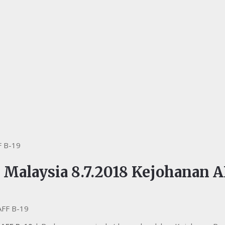
F B-19
 Malaysia 8.7.2018 Kejohanan A