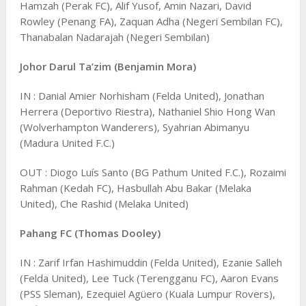
Hamzah (Perak FC), Alif Yusof, Amin Nazari, David
Rowley (Penang FA), Zaquan Adha (Negeri Sembilan FC),
Thanabalan Nadarajah (Negeri Sembilan)
Johor Darul Ta’zim (Benjamin Mora)
IN : Danial Amier Norhisham (Felda United), Jonathan
Herrera (Deportivo Riestra), Nathaniel Shio Hong Wan
(Wolverhampton Wanderers), Syahrian Abimanyu
(Madura United F.C.)
OUT : Diogo Luís Santo (BG Pathum United F.C.), Rozaimi
Rahman (Kedah FC), Hasbullah Abu Bakar (Melaka
United), Che Rashid (Melaka United)
Pahang FC (Thomas Dooley)
IN : Zarif Irfan Hashimuddin (Felda United), Ezanie Salleh
(Felda United), Lee Tuck (Terengganu FC), Aaron Evans
(PSS Sleman), Ezequiel Agüero (Kuala Lumpur Rovers),