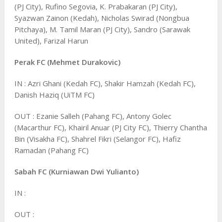
(PJ City), Rufino Segovia, K. Prabakaran (PJ City),
Syazwan Zainon (Kedah), Nicholas Swirad (Nongbua
Pitchaya), M. Tamil Maran (PJ City), Sandro (Sarawak
United), Farizal Harun
Perak FC (Mehmet Durakovic)
IN : Azri Ghani (Kedah FC), Shakir Hamzah (Kedah FC),
Danish Haziq (UiTM FC)
OUT : Ezanie Salleh (Pahang FC), Antony Golec
(Macarthur FC), Khairil Anuar (PJ City FC), Thierry Chantha
Bin (Visakha FC), Shahrel Fikri (Selangor FC), Hafiz
Ramadan (Pahang FC)
Sabah FC (Kurniawan Dwi Yulianto)
IN :
OUT :