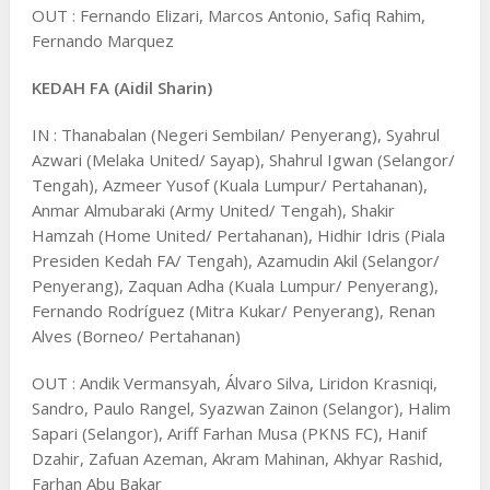
OUT : Fernando Elizari, Marcos Antonio, Safiq Rahim,
Fernando Marquez
KEDAH FA (Aidil Sharin)
IN : Thanabalan (Negeri Sembilan/ Penyerang), Syahrul
Azwari (Melaka United/ Sayap), Shahrul Igwan (Selangor/
Tengah), Azmeer Yusof (Kuala Lumpur/ Pertahanan),
Anmar Almubaraki (Army United/ Tengah), Shakir
Hamzah (Home United/ Pertahanan), Hidhir Idris (Piala
Presiden Kedah FA/ Tengah), Azamudin Akil (Selangor/
Penyerang), Zaquan Adha (Kuala Lumpur/ Penyerang),
Fernando Rodríguez (Mitra Kukar/ Penyerang), Renan
Alves (Borneo/ Pertahanan)
OUT : Andik Vermansyah, Álvaro Silva, Liridon Krasniqi,
Sandro, Paulo Rangel, Syazwan Zainon (Selangor), Halim
Sapari (Selangor), Ariff Farhan Musa (PKNS FC), Hanif
Dzahir, Zafuan Azeman, Akram Mahinan, Akhyar Rashid,
Farhan Abu Bakar