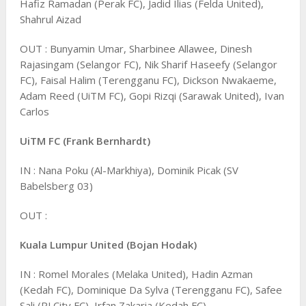
Hafiz Ramadan (Perak FC), Jadid Ilias (Felda United),
Shahrul Aizad
OUT : Bunyamin Umar, Sharbinee Allawee, Dinesh
Rajasingam (Selangor FC), Nik Sharif Haseefy (Selangor
FC), Faisal Halim (Terengganu FC), Dickson Nwakaeme,
Adam Reed (UiTM FC), Gopi Rizqi (Sarawak United), Ivan
Carlos
UiTM FC (Frank Bernhardt)
IN : Nana Poku (Al-Markhiya), Dominik Picak (SV
Babelsberg 03)
OUT :
Kuala Lumpur United (Bojan Hodak)
IN : Romel Morales (Melaka United), Hadin Azman
(Kedah FC), Dominique Da Sylva (Terengganu FC), Safee
Sali (PJ City FC), Irfan Zakaria (Kedah FC)