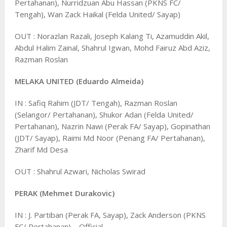
Pertahanan), Nurridzuan Abu Hassan (PKNS FC/
Tengah), Wan Zack Haikal (Felda United/ Sayap)
OUT : Norazlan Razali, Joseph Kalang Ti, Azamuddin Akil,
Abdul Halim Zainal, Shahrul Igwan, Mohd Fairuz Abd Aziz,
Razman Roslan
MELAKA UNITED (Eduardo Almeida)
IN : Safiq Rahim (JDT/ Tengah), Razman Roslan
(Selangor/ Pertahanan), Shukor Adan (Felda United/
Pertahanan), Nazrin Nawi (Perak FA/ Sayap), Gopinathan
(JDT/ Sayap), Raimi Md Noor (Penang FA/ Pertahanan),
Zharif Md Desa
OUT : Shahrul Azwari, Nicholas Swirad
PERAK (Mehmet Durakovic)
IN : J. Partiban (Perak FA, Sayap), Zack Anderson (PKNS
FC/ Pertahanan) – Official