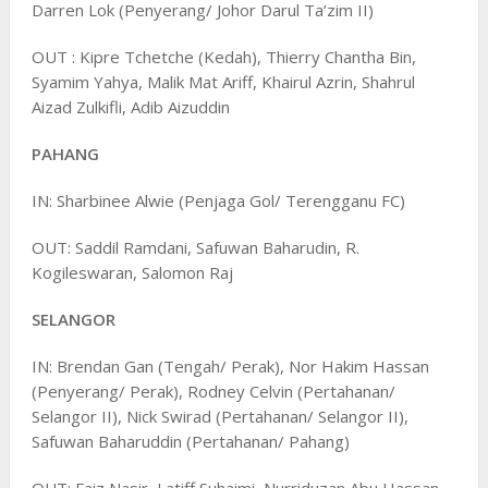
Darren Lok (Penyerang/ Johor Darul Ta’zim II)
OUT : Kipre Tchetche (Kedah), Thierry Chantha Bin,
Syamim Yahya, Malik Mat Ariff, Khairul Azrin, Shahrul
Aizad Zulkifli, Adib Aizuddin
PAHANG
IN: Sharbinee Alwie (Penjaga Gol/ Terengganu FC)
OUT: Saddil Ramdani, Safuwan Baharudin, R.
Kogileswaran, Salomon Raj
SELANGOR
IN: Brendan Gan (Tengah/ Perak), Nor Hakim Hassan
(Penyerang/ Perak), Rodney Celvin (Pertahanan/
Selangor II), Nick Swirad (Pertahanan/ Selangor II),
Safuwan Baharuddin (Pertahanan/ Pahang)
OUT: Faiz Nasir, Latiff Suhaimi, Nurriduzan Abu Hassan,