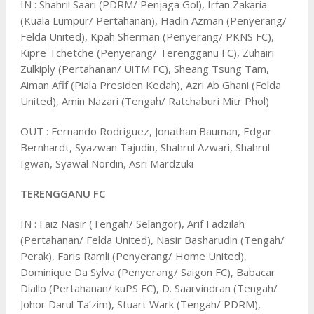
IN : Shahril Saari (PDRM/ Penjaga Gol), Irfan Zakaria
(Kuala Lumpur/ Pertahanan), Hadin Azman (Penyerang/
Felda United), Kpah Sherman (Penyerang/ PKNS FC),
Kipre Tchetche (Penyerang/ Terengganu FC), Zuhairi
Zulkiply (Pertahanan/ UiTM FC), Sheang Tsung Tam,
Aiman Afif (Piala Presiden Kedah), Azri Ab Ghani (Felda
United), Amin Nazari (Tengah/ Ratchaburi Mitr Phol)
OUT : Fernando Rodriguez, Jonathan Bauman, Edgar
Bernhardt, Syazwan Tajudin, Shahrul Azwari, Shahrul
Igwan, Syawal Nordin, Asri Mardzuki
TERENGGANU FC
IN : Faiz Nasir (Tengah/ Selangor), Arif Fadzilah
(Pertahanan/ Felda United), Nasir Basharudin (Tengah/
Perak), Faris Ramli (Penyerang/ Home United),
Dominique Da Sylva (Penyerang/ Saigon FC), Babacar
Diallo (Pertahanan/ kuPS FC), D. Saarvindran (Tengah/
Johor Darul Ta’zim), Stuart Wark (Tengah/ PDRM),