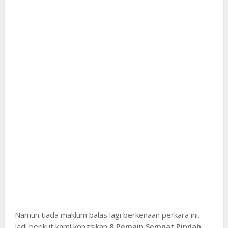
Namun tiada maklum balas lagi berkenaan perkara ini.
Jadi berikut kami kongsikan
8 Pemain Sempat Pindah