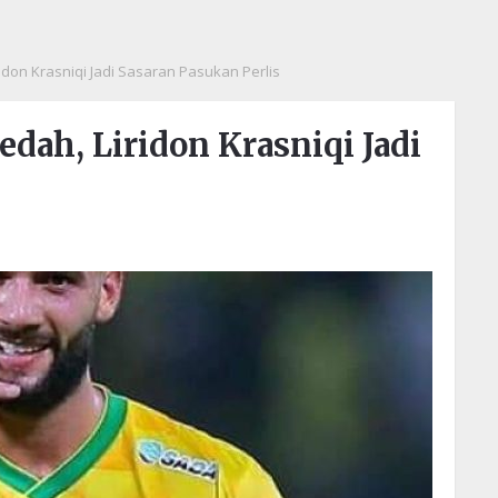
idon Krasniqi Jadi Sasaran Pasukan Perlis
dah, Liridon Krasniqi Jadi