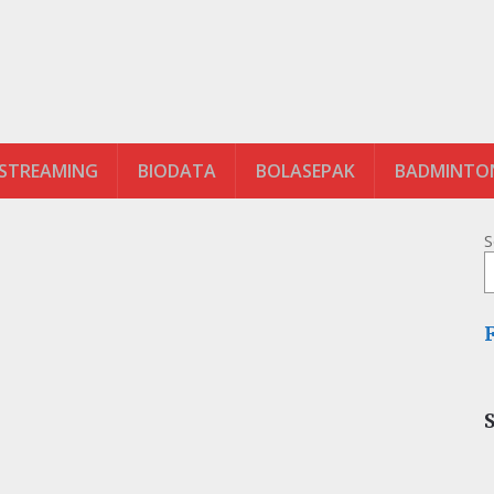
 STREAMING
BIODATA
BOLASEPAK
BADMINTO
S