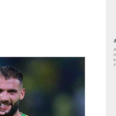
A
m
k
F