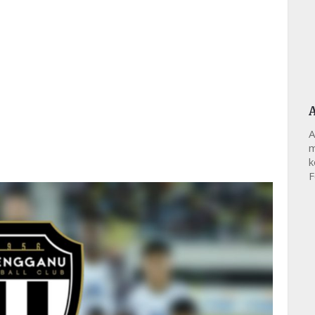
A
m
k
F