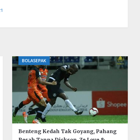
21
BOLASEPAK
Benteng Kedah Tak Goyang, Pahang
Resah Tanpa Dickson, Ze Love &