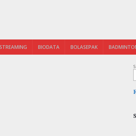
 STREAMING
BIODATA
BOLASEPAK
BADMINTO
S