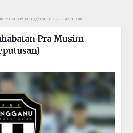
an Pra Musim Terengganu FC 2023 (Keputusan)
sahabatan Pra Musim
eputusan)