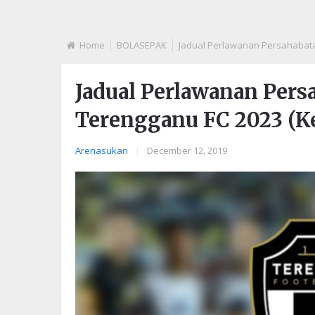
Home
BOLASEPAK
Jadual Perlawanan Persahabat
Jadual Perlawanan Per
Terengganu FC 2023 (K
Arenasukan
|
December 12, 2019