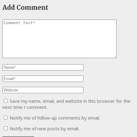
Add Comment
Save my name, email, and website in this browser for the
next time I comment.
Notify me of follow-up comments by email.
Notify me of new posts by email.