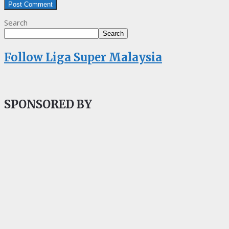
Search
Search
Follow Liga Super Malaysia
SPONSORED BY