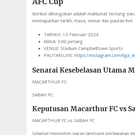
AFC Cup
Berikut dikongsikan adalah maklumat tentang sia
memaparkan tarikh, masa, venue dan pautan live:
TARIKH: 13 Februari 2024
MASA: 3.00 petang
VENUE: Stadium Campbelltown Sports
PAUTAN LIVE:
https://instagram.com/liga
Senarai Kesebelasan Utama M
MACARTHUR FC:
SABAH FC:
Keputusan Macarthur FC vs Sa
MACARTHUR FC vs SABAH FC
Selamat menonton siaran langsung perlawanan ini