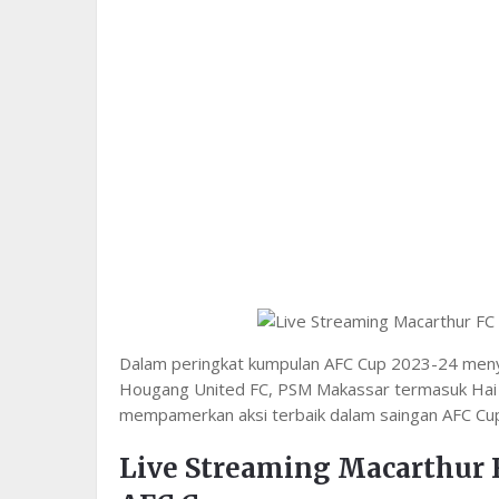
Dalam peringkat kumpulan AFC Cup 2023-24 meny
Hougang United FC, PSM Makassar termasuk Hai
mempamerkan aksi terbaik dalam saingan AFC C
Live Streaming Macarthur F