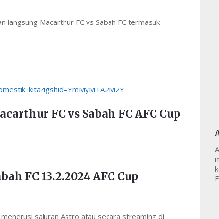
ran langsung Macarthur FC vs Sabah FC termasuk
_domestik_kita?igshid=YmMyMTA2M2Y
acarthur FC vs Sabah FC AFC Cup
A
m
k
bah FC 13.2.2024 AFC Cup
F
 menerusi saluran Astro atau secara streaming di