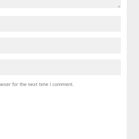
owser for the next time I comment.