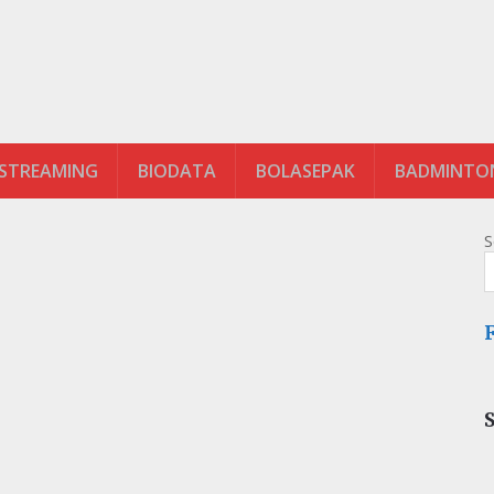
 STREAMING
BIODATA
BOLASEPAK
BADMINTO
S