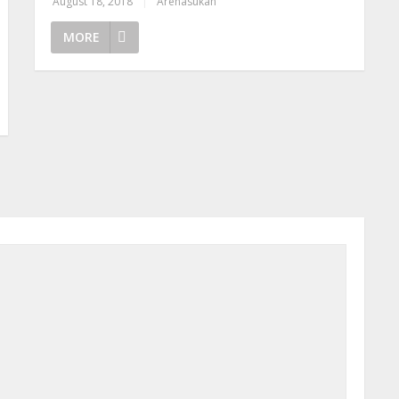
August 18, 2018
|
Arenasukan
MORE