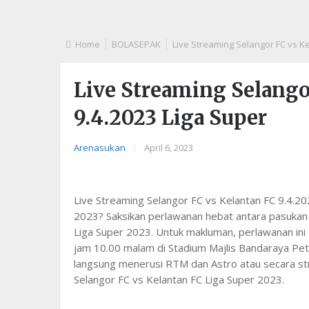
Home
BOLASEPAK
Live Streaming Selangor FC vs Ke
Live Streaming Selango
9.4.2023 Liga Super
Arenasukan
|
April 6, 2023
Live Streaming Selangor FC vs Kelantan FC 9.4.20
2023? Saksikan perlawanan hebat antara pasukan
Liga Super 2023. Untuk makluman, perlawanan ini 
jam 10.00 malam di Stadium Majlis Bandaraya Petal
langsung menerusi RTM dan Astro atau secara str
Selangor FC vs Kelantan FC Liga Super 2023.