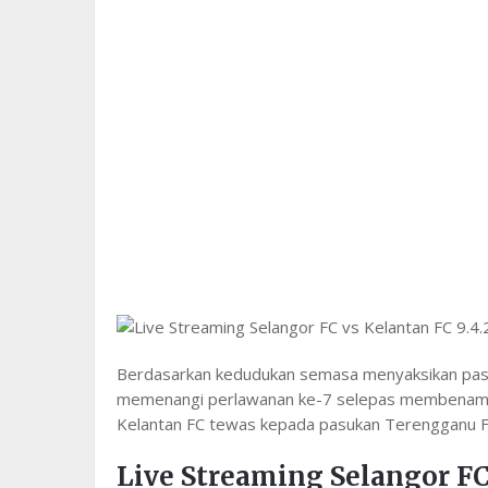
Berdasarkan kedudukan semasa menyaksikan pasu
memenangi perlawanan ke-7 selepas membenam N
Kelantan FC tewas kepada pasukan Terengganu FC
Live Streaming Selangor FC