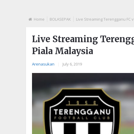
Home
BOLASEPAK
Live Streaming Terengganu FC v
Live Streaming Terengg
Piala Malaysia
Arenasukan
|
July 6, 2019