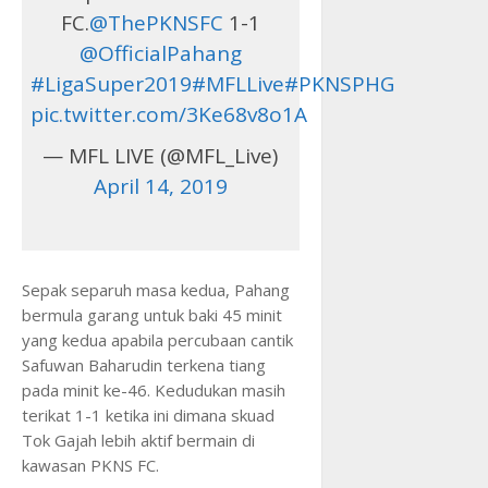
FC.
@ThePKNSFC
1-1
@OfficialPahang
#LigaSuper2019
#MFLLive
#PKNSPHG
pic.twitter.com/3Ke68v8o1A
— MFL LIVE (@MFL_Live)
April 14, 2019
Sepak separuh masa kedua, Pahang
bermula garang untuk baki 45 minit
yang kedua apabila percubaan cantik
Safuwan Baharudin terkena tiang
pada minit ke-46. Kedudukan masih
terikat 1-1 ketika ini dimana skuad
Tok Gajah lebih aktif bermain di
kawasan PKNS FC.