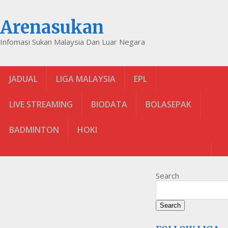
Arenasukan
Infomasi Sukan Malaysia Dan Luar Negara
JADUAL
LIGA MALAYSIA
EPL
LIVE STREAMING
BIODATA
BOLASEPAK
BADMINTON
HOKI
Search
Search