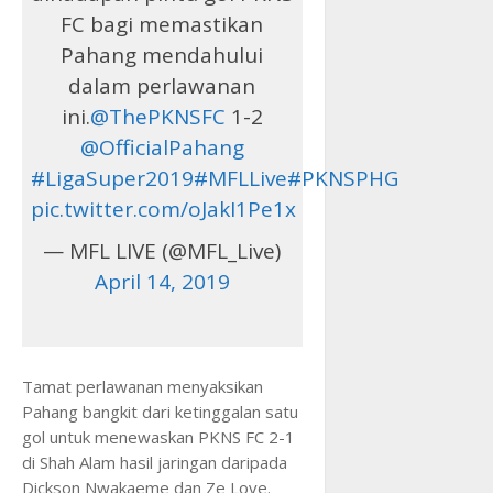
FC bagi memastikan
Pahang mendahului
dalam perlawanan
ini.
@ThePKNSFC
1-2
@OfficialPahang
#LigaSuper2019
#MFLLive
#PKNSPHG
pic.twitter.com/oJakI1Pe1x
— MFL LIVE (@MFL_Live)
April 14, 2019
Tamat perlawanan menyaksikan
Pahang bangkit dari ketinggalan satu
gol untuk menewaskan PKNS FC 2-1
di Shah Alam hasil jaringan daripada
Dickson Nwakaeme dan Ze Love.