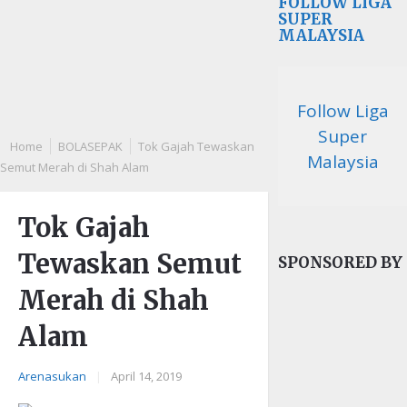
FOLLOW LIGA
SUPER
MALAYSIA
Follow Liga
Super
Home
BOLASEPAK
Tok Gajah Tewaskan
Malaysia
Semut Merah di Shah Alam
Tok Gajah
Tewaskan Semut
SPONSORED BY
Merah di Shah
Alam
Arenasukan
|
April 14, 2019