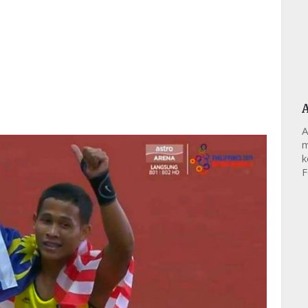
A
m
k
F