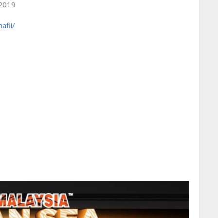
 2019
afii/