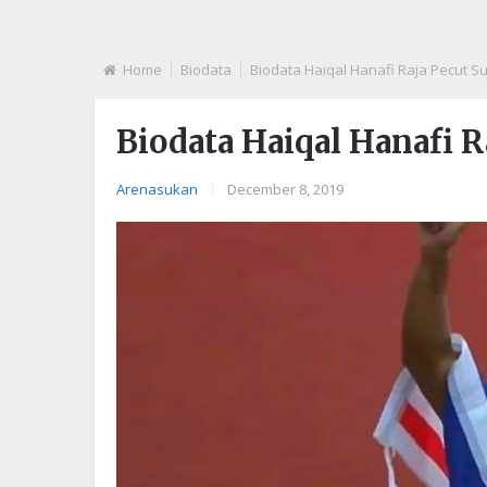
Home
Biodata
Biodata Haiqal Hanafi Raja Pecut S
Biodata Haiqal Hanafi 
Arenasukan
|
December 8, 2019