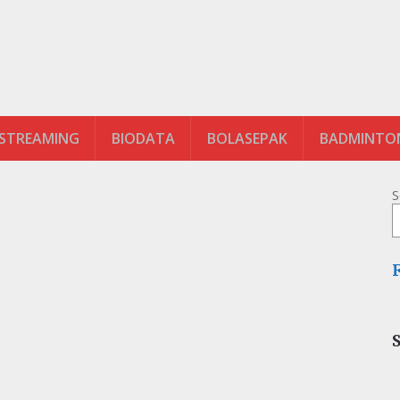
 STREAMING
BIODATA
BOLASEPAK
BADMINTO
S