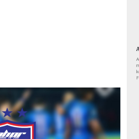
A
m
k
F