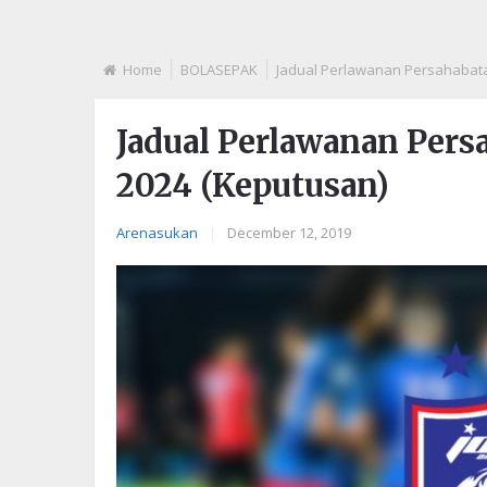
Home
BOLASEPAK
Jadual Perlawanan Persahabata
Jadual Perlawanan Per
2024 (Keputusan)
Arenasukan
|
December 12, 2019