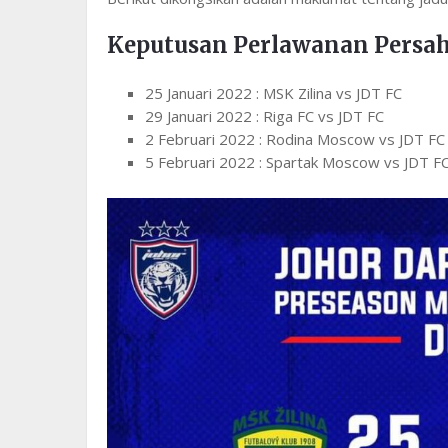
Keputusan Perlawanan Persah
25 Januari 2022 : MSK Zilina vs JDT FC
29 Januari 2022 : Riga FC vs JDT FC
2 Februari 2022 : Rodina Moscow vs JDT FC
5 Februari 2022 : Spartak Moscow vs JDT F