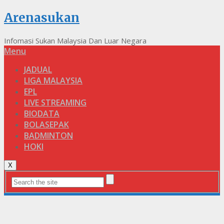
Arenasukan
Infomasi Sukan Malaysia Dan Luar Negara
Menu
JADUAL
LIGA MALAYSIA
EPL
LIVE STREAMING
BIODATA
BOLASEPAK
BADMINTON
HOKI
X