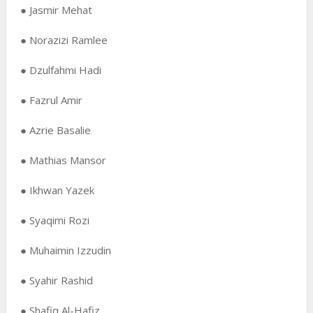
● Jasmir Mehat
● Norazizi Ramlee
● Dzulfahmi Hadi
● Fazrul Amir
● Azrie Basalie
● Mathias Mansor
● Ikhwan Yazek
● Syaqimi Rozi
● Muhaimin Izzudin
● Syahir Rashid
● Shafiq Al-Hafiz