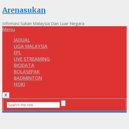
Arenasukan
Infomasi Sukan Malaysia Dan Luar Negara
Menu
JADUAL
LIGA MALAYSIA
EPL
LIVE STREAMING
BIODATA
BOLASEPAK
BADMINTON
HOKI
X