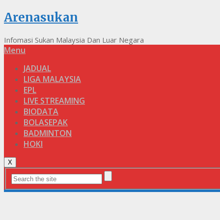
Arenasukan
Infomasi Sukan Malaysia Dan Luar Negara
Menu
JADUAL
LIGA MALAYSIA
EPL
LIVE STREAMING
BIODATA
BOLASEPAK
BADMINTON
HOKI
X