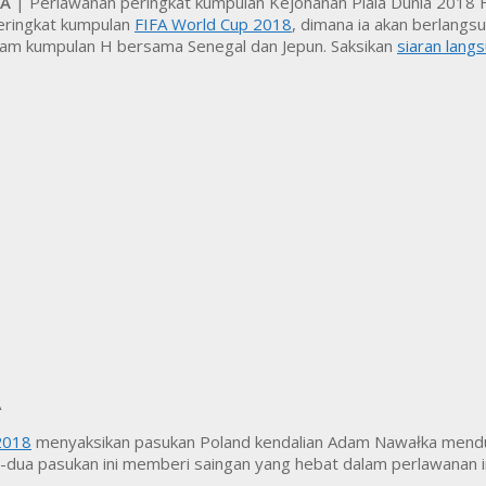
FA
| Perlawanan peringkat kumpulan Kejohanan Piala Dunia 2018 F
eringkat kumpulan
FIFA World Cup 2018
, dimana ia akan berlangsu
lam kumpulan H bersama Senegal dan Jepun. Saksikan
siaran lang
 2018
menyaksikan pasukan Poland kendalian Adam Nawałka mend
dua pasukan ini memberi saingan yang hebat dalam perlawanan i