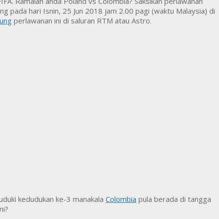
IFA. Ramalan anda Poland vs Colombia? Saksikan perlawanan
ng pada hari Isnin, 25 Jun 2018 jam 2.00 pagi (waktu Malaysia) di
sung
perlawanan ini di saluran RTM atau Astro.
uduki kedudukan ke-3 manakala
Colombia
pula berada di tangga
ni?